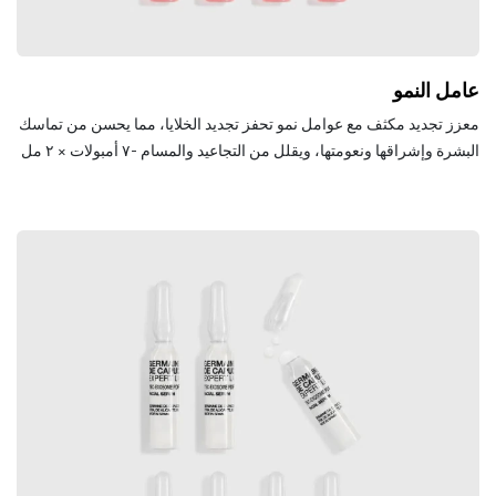
عامل النمو
معزز تجديد مكثف مع عوامل نمو تحفز تجديد الخلايا، مما يحسن من تماسك
البشرة وإشراقها ونعومتها، ويقلل من التجاعيد والمسام -٧ أمبولات × ٢ مل