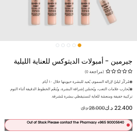
جيرمين - أمبولات الديتوكس للعناية الليلية
(مراجعة 0)
◉مُركّز ليليّ لإزالة السموم، يُعيد للبشرة حيويتها خلال ١٠ أيام.
◉يُحارب علامات التعب، ويُحسّن إشراقة البشرة، ويُنعّم الخطوط الدقيقة أثناء النوم.
تركيبة خفيفة ومنعشة للغاية لتستيقظي ببشرة مُشرقة.
22.400
د.ك
28.000
د.ك
Out of Stock Please contact the Pharmacy +965 90005640