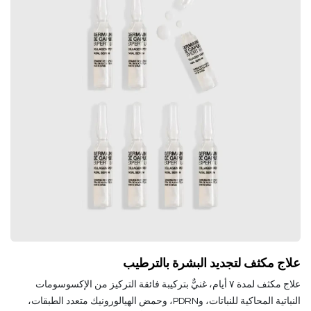
علاج مكثف لتجديد البشرة بالترطيب
علاج مكثف لمدة ٧ أيام، غنيٌّ بتركيبة فائقة التركيز من الإكسوسومات
النباتية المحاكية للنباتات، وPDRN، وحمض الهيالورونيك متعدد الطبقات،