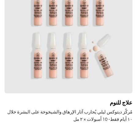
علاج للنوم
مُركّز ديتوكس ليلي يُحارب آثار الإرهاق والشيخوخة على البشرة خلال
١٠ أيام فقط- 10
أمبولات × ٢ مل