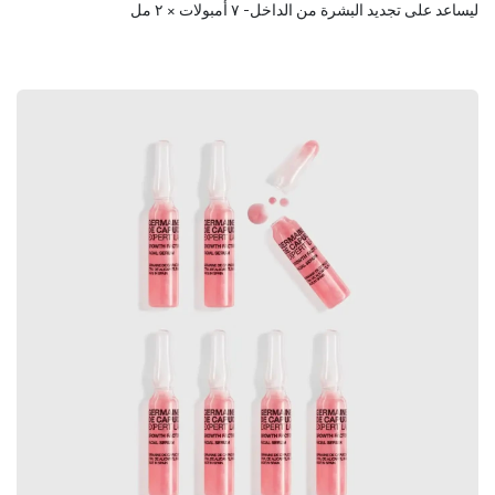
ليساعد على تجديد البشرة من الداخل- ٧ أمبولات × ٢ مل