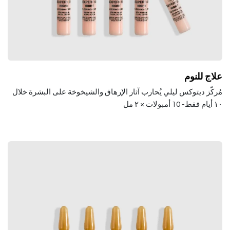
علاج للنوم
مُركّز ديتوكس ليلي يُحارب آثار الإرهاق والشيخوخة على البشرة خلال
١٠ أيام فقط- 10
أمبولات × ٢ مل