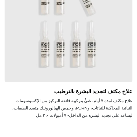
علاج مكثف لتجديد البشرة بالترطيب
علاج مكثف لمدة ٧ أيام، غنيٌّ بتركيبة فائقة التركيز من الإكسوسومات
النباتية المحاكية للنباتات، وPDRN، وحمض الهيالورونيك متعدد الطبقات،
ليساعد على تجديد البشرة من الداخل- ٧ أمبولات × ٢ مل