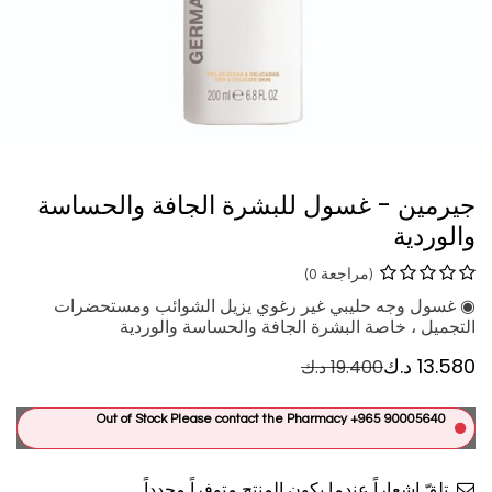
جيرمين - غسول للبشرة الجافة والحساسة
والوردية
(مراجعة 0)
◉ غسول وجه حليبي غير رغوي يزيل الشوائب ومستحضرات
التجميل ، خاصة البشرة الجافة والحساسة والوردية
13.580
د.ك
19.400
د.ك
Out of Stock Please contact the Pharmacy +965 90005640
تلقّ إشعاراً عندما يكون المنتج متوفراً مجدداً