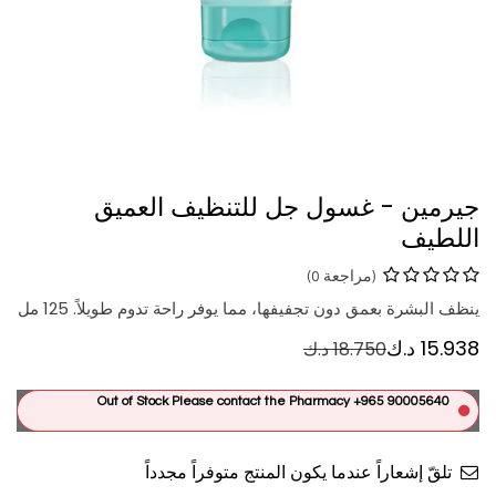
جيرمين - غسول جل للتنظيف العميق
اللطيف
(مراجعة 0)
ينظف البشرة بعمق دون تجفيفها، مما يوفر راحة تدوم طويلاً. 125 مل
15.938
د.ك
18.750
د.ك
Out of Stock Please contact the Pharmacy +965 90005640
تلقّ إشعاراً عندما يكون المنتج متوفراً مجدداً