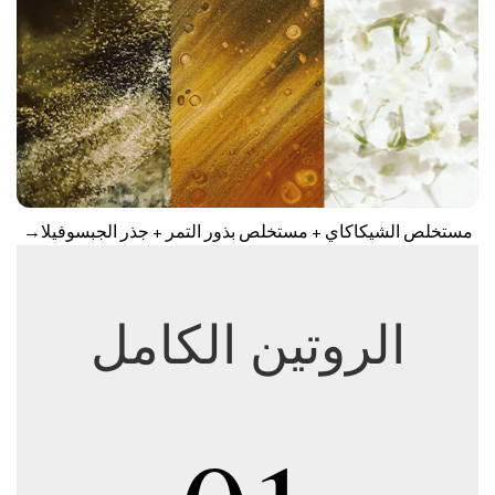
مستخلص الشيكاكاي + مستخلص بذور التمر + جذر الجبسوفيلا→
الروتين الكامل