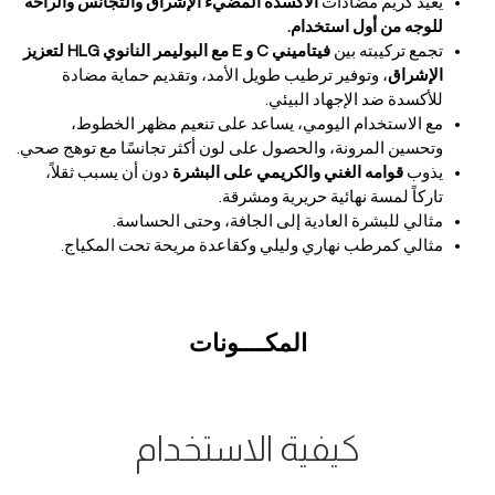
يعيد كريم مضادات
الأكسدة المضيء الإشراق والتجانس والراحة
للوجه من أول استخدام.
تجمع تركيبته بين
فيتاميني C و E مع البوليمر النانوي HLG لتعزيز
الإشراق
، وتوفير ترطيب طويل الأمد، وتقديم حماية مضادة
للأكسدة ضد الإجهاد البيئي.
مع الاستخدام اليومي، يساعد على تنعيم مظهر الخطوط،
وتحسين المرونة، والحصول على لون أكثر تجانسًا مع توهج صحي.
يذوب
قوامه الغني والكريمي على البشرة
دون أن يسبب ثقلاً،
تاركاً لمسة نهائية حريرية ومشرقة.
مثالي للبشرة العادية إلى الجافة، وحتى الحساسة.
مثالي كمرطب نهاري وليلي وكقاعدة مريحة تحت المكياج.
المكــــونات
كيفية الاستخدام