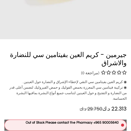
جيرمين - كريم العين بفيتامين سي للنضارة
والاشراق
(مراجعة 0)
◉ كريم العين بفيتامين سي النقي لإعطاء الإشراق و النضارة حول العينين .
◉ تركيبة فيتامين سي المعززة بحمض الفوليك و حمض الفيروليك لتضمن أعلى قدر
من النضارة و التفتيح و حول العينين لتناسب جميع أنواع البشرة بمافيها البشرة
الحساسة.
22.313
د.ك
29.750
د.ك
Out of Stock Please contact the Pharmacy +965 90005640