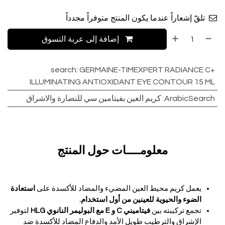
تلقّ إشعاراً عندما يكون المنتج متوفراً مجدداً
إضافة إلى عربة التسوق
search
:
GERMAINE-TIMEXPERT RADIANCE C+
ILLUMINATING ANTIOXIDANT EYE CONTOUR 15 ML
ArabicSearch
:
كريم العين بفيتامين سي للنضارة والاشراق
معلومــــات حول المنتج
يعمل كريم محيط العين المضيء والمضاد للأكسدة على
استعادة
الضوء والحيوية للعينين من أول استخدام.
تجمع تركيبته بين
فيتاميني C و E مع البوليمر النانوي HLG
لتوفير
الإشراق والترطيب طويل الأمد والدفاع المضاد للأكسدة ضد