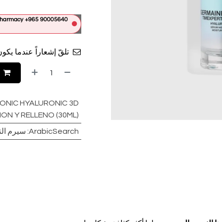
e Pharmacy +965 90005640
تلقّ إشعاراً عندما يكون
ONIC HYALURONIC 3D
ON Y RELLENO (30ML)
ArabicSearch
:
سيرم التعب