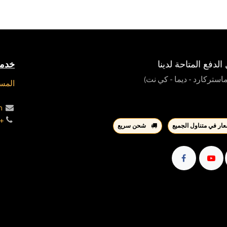
لدفع المتاحة لدينا
خدمة
 ماستركارد - ديما - كي نت)
المسا
m
 90005640
ار في متناول الجميع
شحن سريع