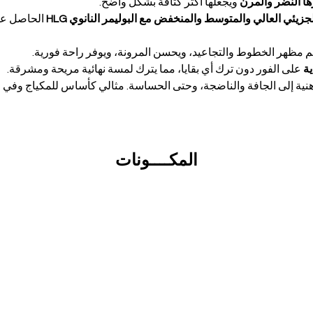
ا النضر والمرن
ويجعلها أكثر كثافة بشكل واضح.
يئي العالي والمتوسط ​​والمنخفض مع البوليمر النانوي HLG
الحاصل عل
عم مظهر الخطوط والتجاعيد، ويحسن المرونة، ويوفر راحة فورية.
ة
على الفور دون ترك أي بقايا، مما يترك لمسة نهائية مريحة ومشرقة.
هنية إلى الجافة والناضجة، وحتى الحساسة. مثالي كأساس للمكياج وفي رو
المكــــونات