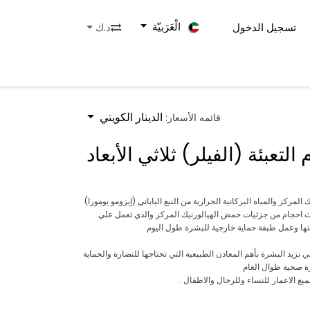
الْعَرَبيّة
تسجيل الدخول
د.ك
روض
تواصل معنا
الدينار الكويتي
قائمه الأسعار:
لتعبئة (الفيلر) ثلاثي الأبعاد
ركز والمياه البركانية الحرارية من النبع الياباني (إيزومو يومورا)
لاث احجام من جزئيات حمض الهيالورنيك المركز والذي تعمل علي
ا وعمل طبقة حماية خارجية للبشرة طول اليوم
علي تزيد البشرة بأهم المعادن الطبيعية التي تحتاجها للنضارة والحماية
 صحية طوال العام
ع الاعمار للنساء وللرجال والاطفال .