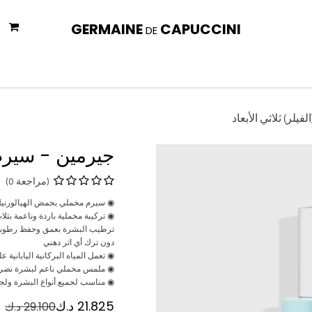
GERMAINE
CAPUCCINI
DE
المتجر
العناية بالجسم
العناية بالوجه
الحماية من الشمس
الع
فيلر) ثلاثي الأبعاد
جيرمين - سيرم ا
(مراجعة 0)
◉ سيرم مخملي بحمض الهيالورنيك الم
◉ تركيبة مخملية باردة وناعمة بث
ترطيب البشرة بعمق وحفظ رطوبته
دون ترك أي اثر دهني
◉ تعمل المياه البركانية اليابانية 
◉ ملمس مخملي ناعم لبشرة نضرة
◉ مناسب لجميع أنواع البشرة ولجمي
21.825
د.ك
29.100
د.ك