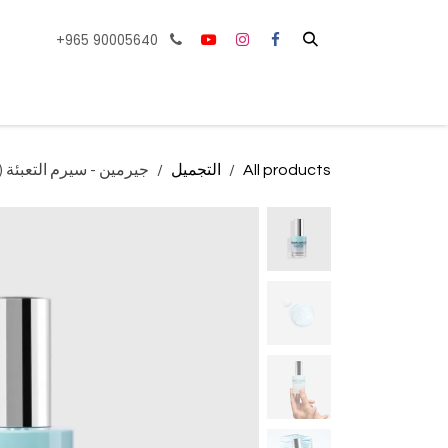
خطي للذهاب إلى المحتوى
+965 90005640
الصفحة الرئيسية
All products
التجميل
جيرمين - سيرم التعبئة (ال