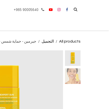
خطي للذهاب إلى المحتوى
+965 90005640
الصفحة الرئيسية
All products
التجميل
جيرمين - حماية شمس فيز