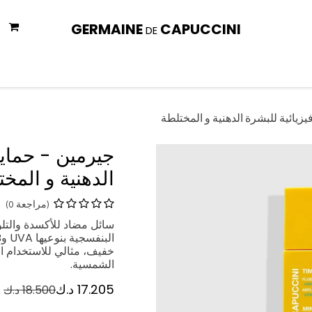
GERMAINE
CAPUCCINI
DE
المتجر
العناية بالجسم
العناية بالوجه
الحماية من الشمس
الع
يائية للبشرة الدهنية و المختلطة
جيرمين - حماي
الدهنية و المخ
(مراجعة 0)
سائل مضاد للأكسدة والتل
خفيف، مثالي للاستخدام ا
الشمسية.
17.205
د.ك
18.500
د.ك