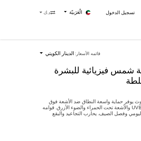
الْعَرَبيّة
تسجيل الدخول
د.ك
روض
تواصل معنا
الدينار الكويتي
قائمه الأسعار:
ة شمس فيزيائية للبشرة
تلطة
وث يوفر حماية واسعة النطاق ضد الأشعة فوق
البنفسجية بنوعيها UVA وUVB والأشعة تحت الحمراء والضوء الأزرق. قوامه
ليومي وفصل الصيف. يحارب التجاعيد والبقع