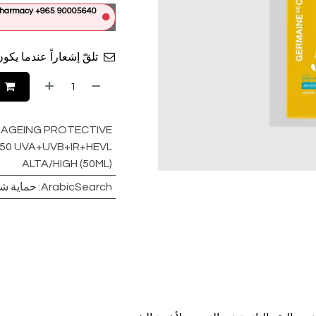
e Pharmacy +965 90005640
تلقّ إشعاراً عندما يكون
-AGEING PROTECTIVE
50 UVA+UVB+IR+HEVL
ALTA/HIGH (50ML)
ArabicSearch
:
حماية شم