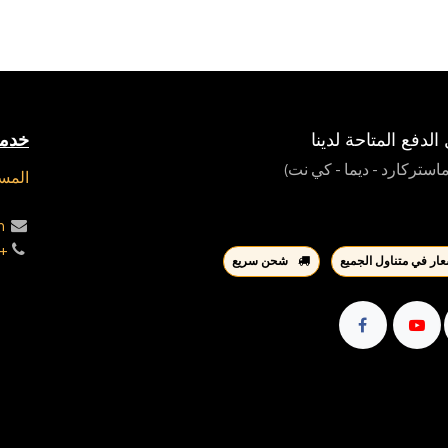
لدفع المتاحة لدينا
خدمة
 ماستركارد - ديما - كي نت)
المسا
m
 90005640
ار في متناول الجميع
شحن سريع